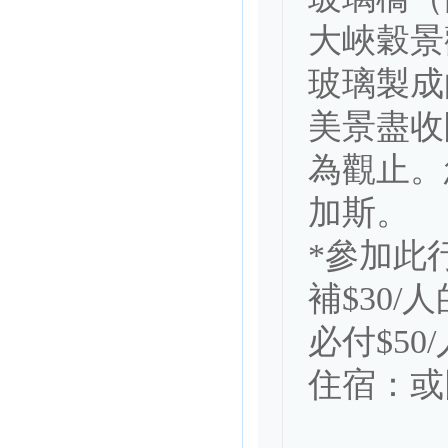
大峽穀景
玻璃製成
美景盡收
為觀止。
加斯。

*參加此
補$30/人
必付$50/
住宿：或同級 