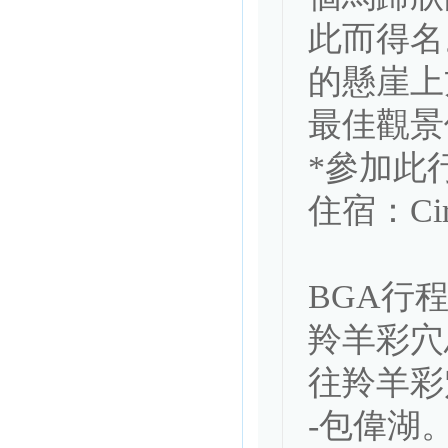
此而得名
的懸崖上方
最佳觀景位
*參加此
住宿：Circu
BGA行程
羚羊彩穴
往羚羊彩
-包偉湖