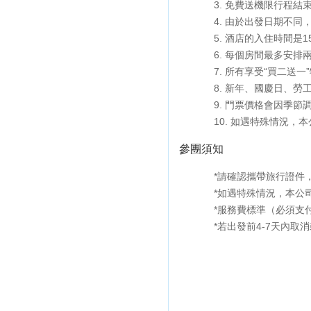
3. 免費送機限行程結
4. 由於出發日期不
5. 酒店的入住時間是
6. 每個房間最多安排
7. 所有享受“買二送
8. 新年、國慶日、
9. 門票價格會因季節
10. 如遇特殊情況
參團須知
*請確認攜帶旅行證件
*如遇特殊情況，本公
*服務費標準（必須支
*若出發前4-7天內取