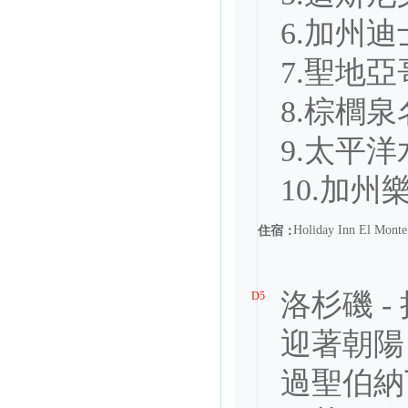
6.加州迪
7.聖地亞
8.棕櫚泉
9.太平洋
10.加州樂
Holiday Inn El Mo
住宿：
洛杉磯 -
D5
迎著朝陽
過聖伯納