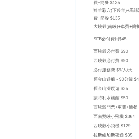
費+簡餐 $135
羚羊彩穴(下羚羊)+馬蹄
費+簡餐 $135
大峽穀(南峽)+車費+簡餐
SFB必付費用$45
西峽穀必付費 $90
西峽穀必付費 $90
必付服務費 $9/人/天
舊金山遊船 - 90分鐘 $4
舊金山深度遊 $35
蒙特利水族館 $50
西峽穀門票+車費+簡餐 
西南雙峽小飛機 $364
西峽穀小飛機 $129
拉斯維加斯夜遊 $35