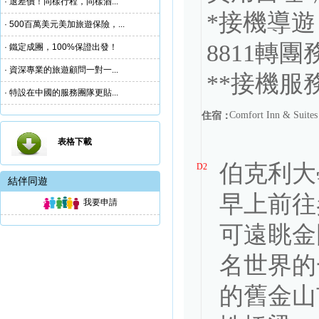
· 退差價！同樣行程，同樣酒...
*接機導遊
· 500百萬美元美加旅遊保險，...
8811轉
· 鐵定成團，100%保證出發！
· 資深專業的旅遊顧問一對一...
· 特設在中國的服務團隊更貼...
Comfort Inn & Sui
住宿：
表格下載
伯克利大學
D2
結伴同遊
早上前往
我要申請
可遠眺金
名世界的
的舊金山