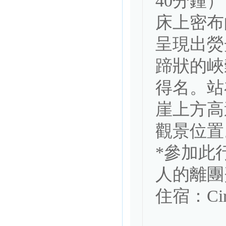
40分鍾
床上密布
呈現出熒
蹄狀的峽
得名。站
崖上方高達
觀景位置。
*參加此
人的離團費（
住宿：Circu