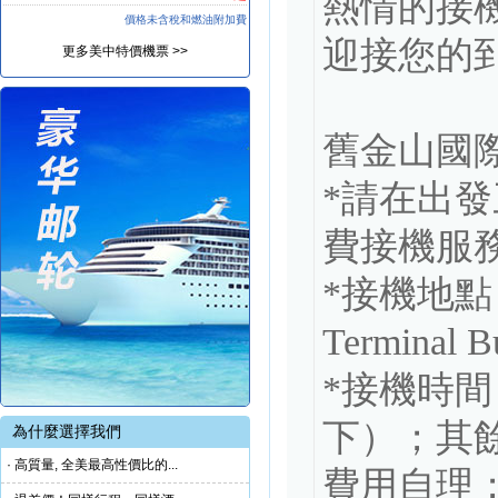
熱情的接
價格未含稅和燃油附加費
迎接您的到
更多美中特價機票 >>
舊金山國際
*請在出
費接機服務
*接機地點：國
Terminal 
*接機時間：
下）；其
為什麼選擇我們
· 高質量, 全美最高性價比的...
費用自理；