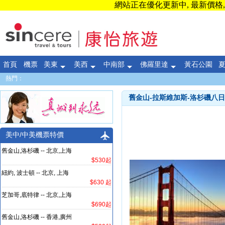
網站正在優化更新中, 最新價格, 
首頁
機票
美東
美西
中南部
佛羅里達
黃石公園
熱門：
舊金山-拉斯維加斯-洛杉磯八日逍遙
美中/中美機票特價
舊金山,洛杉磯 -- 北京,上海
$530起
紐約, 波士頓 -- 北京, 上海
$630 起
芝加哥,底特律 -- 北京,上海
$690起
舊金山,洛杉磯 -- 香港,廣州