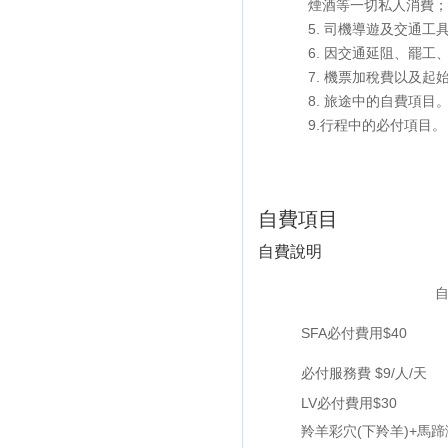
煙酒等一切私人消費；

5. 司機導遊及交通工
6. 因交通延阻、罷
7. 機票加稅費以及起
8. 旅途中的自費項目。
9.行程中的必付項目。
自費項目
自費說明
SFA必付費用$40
必付服務費 $9/人/天
LV必付費用$30
羚羊彩穴(下羚羊)+馬蹄