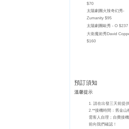
$70
太陽劇團火辣奇幻秀-
Zumanity $95
太陽劇團歐秀 - O $237
大衛魔術秀David Copper
$160
預訂須知
溫馨提示
1. 請在出發三天前
2.**接機時間：舊金
需客人自理；自費接機：
前向我們確認！
