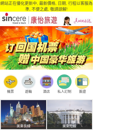
網站正在優化更新中, 最新價格, 日期, 行程以客服為
準, 不便之處, 敬請諒解!
機票
遊輪
酒店
私人訂制
簽證
美東長線
美東短線