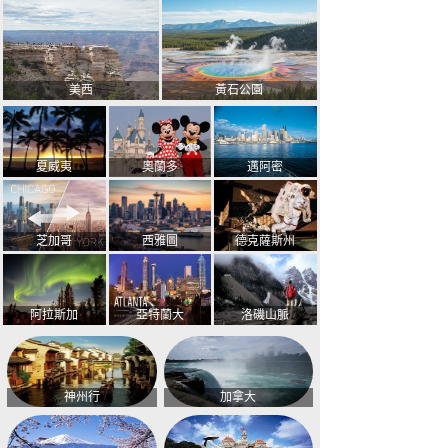
美西
黃石公園
夏威夷
奧蘭多
邁阿密
芝加哥
西雅圖
德克薩斯州
阿拉斯加
亞特蘭大
洛磯山脈
神州行
加拿大