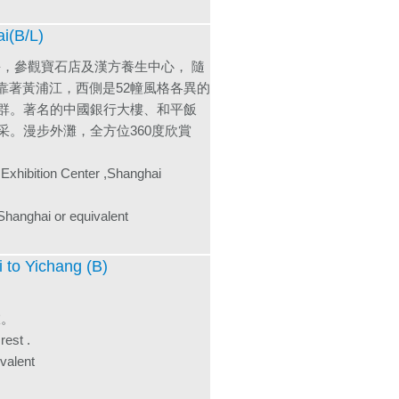
(B/L)
，參觀寶石店及漢方養生中心， 隨
靠著黃浦江，西側是52幢風格各異的
築群。著名的中國銀行大樓、和平飯
采。漫步外灘，全方位360度欣賞
 Exhibition Center ,Shanghai
ai or equivalent
 Yichang (B)
旅。
rest .
lent