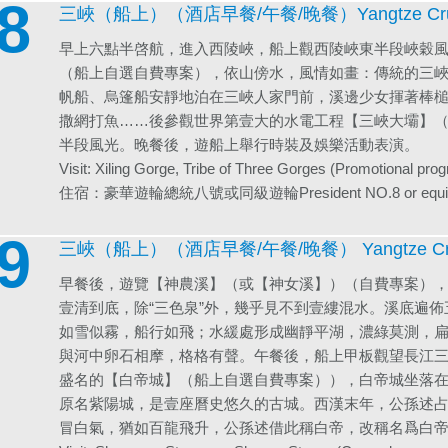
8
三峽（船上）（酒店早餐/午餐/晚餐）Yangtze Cruise (
早上六點半啓航，進入西陵峽，船上觀西陵峽東半段峽穀
（船上自選自費專案），依山傍水，風情如畫：傳統的三
帆船、烏篷船安靜地泊在三峽人家門前，溪邊少女揮著棒
撒網打魚……後參觀世界第壹大的水電工程【三峽大壩】
半段風光。晚餐後，遊船上舉行時裝及娛樂活動表演。
Visit: Xiling Gorge, Tribe of Three Gorges (Promotional pro
住宿：豪華遊輪總統八號或同級遊輪President NO.8 or equiva
9
三峽（船上）（酒店早餐/午餐/晚餐） Yangtze Cruise 
早餐後，遊覽【神農溪】（或【神女溪】）（自費專案）
壹清到底，除“三色泉”外，幾乎見不到壹縷混水。溪底遍
如雪似霧，船行如飛；水緩處形成幽靜平湖，濃綠莫測，
與河中卵石相摩，格格有聲。午餐後，船上甲板觀望長江
盛名的【白帝城】（船上自選自費專案）），白帝城坐落在
原名紫陽城，是壹座曆史悠久的古城。西漢末年，公孫述
冒白氣，猶如百龍飛升，公孫述借此稱白帝，改稱名爲白