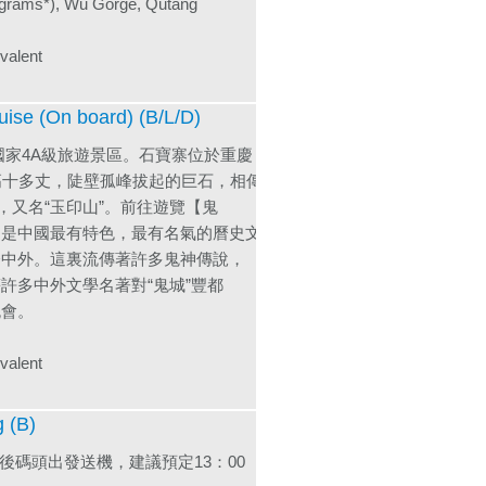
ograms*), Wu Gorge, Qutang
lent
On board) (B/L/D)
國家4A級旅遊景區。石寶寨位於重慶
高十多丈，陡壁孤峰拔起的巨石，相傳
，又名“玉印山”。前往遊覽【鬼
，是中國最有特色，最有名氣的曆史文
今中外。這裏流傳著許多鬼神傳說，
許多中外文學名著對“鬼城”豐都
晚會。
lent
(B)
後碼頭出發送機，建議預定13：00