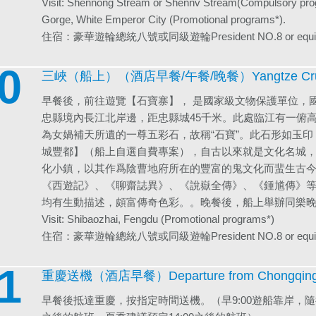
Visit: Shennong Stream or Shennv Stream(Compulsory pr
Gorge, White Emperor City (Promotional programs*).
住宿：豪華遊輪總統八號或同級遊輪President NO.8 or equiva
0
三峽（船上）（酒店早餐/午餐/晚餐）Yangtze Cruise (
早餐後，前往遊覽【石寶寨】， 是國家級文物保護單位，
忠縣境內長江北岸邊，距忠縣城45千米。此處臨江有一俯
為女媧補天所遺的一尊五彩石，故稱“石寶”。此石形如玉印
城豐都】（船上自選自費專案），自古以來就是文化名城
化小鎮，以其作爲陰曹地府所在的豐富的鬼文化而蜚生古
《西遊記》、《聊齋誌異》、《說嶽全傳》、《鍾馗傳》等
均有生動描述，頗富傳奇色彩。。晚餐後，船上舉辦同樂
Visit: Shibaozhai, Fengdu (Promotional programs*)
住宿：豪華遊輪總統八號或同級遊輪President NO.8 or equiva
1
重慶送機（酒店早餐）Departure from Chongqing 
早餐後抵達重慶，按指定時間送機。（早9:00遊船靠岸，隨