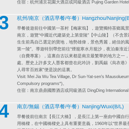
住宿：杭州浦京花園大酒店或同級酒店 Pujing Garden Hotel Hang
3
杭州/南京（酒店早餐/午餐）Hangzhou/Nanjing(B/
早餐後遊前往中國第一茶村【梅家塢】，遊覽獨特茶鄉風
南京，遊覽“中國近代建築史上第壹陵”【中山陵】（不含
生生前爲自己選定的寶地，地勢雄偉，景色秀麗，絕佳的風
第一陵”。導遊特別帶您前往“煙籠寒水月籠沙，夜泊秦淮近
（自費專案），這裏自古以來都是南京最繁華的地方之一
處。歷史上許多文人墨客都曾在此吟詩，劉禹錫《烏衣巷》
人尋常百姓家”便是說的這裏。
Visit: Mei Jia Wu Tea Village, Dr Sun-Yat-sen’s Mausolueu
Compulsory programs*)。
住宿：南京鼎鼎國際酒店或同級酒店 DingDing International Hotel 
4
南京/無錫（酒店早餐/午餐）Nanjing/Wuxi(B/L)
早餐後前往南京【長江大橋】，是長江上第一座由中國自
用橋樑，在中國橋樑史上具有重要意義，1960年以“世界最