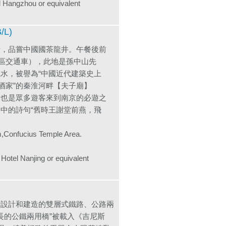
zhou or equivalent
L)
景，品嘗中國國茶龍井。午餐後前
景區交通車），此地是孫中山先
水，被譽為“中國近代建築史上
酒家”的秦淮河畔【夫子廟】
，也是眾多遊客來到南京的必遊之
中的詩句“舊時王謝堂前燕，飛
m,Confucius Temple Area.
Nanjing or equivalent
行設計和建造的雙層式鐵路、公路兩
長的公鐵兩用橋”被載入《吉尼斯