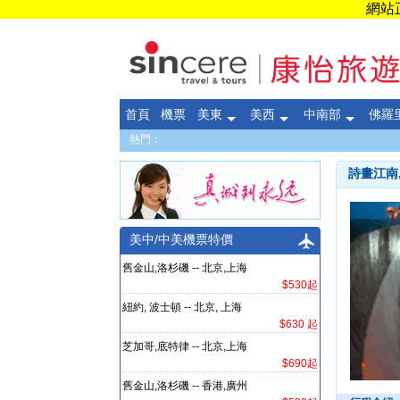
網站正
首頁
機票
美東
美西
中南部
佛羅
熱門：
詩畫江南
美中/中美機票特價
舊金山,洛杉磯 -- 北京,上海
$530起
紐約, 波士頓 -- 北京, 上海
$630 起
芝加哥,底特律 -- 北京,上海
$690起
舊金山,洛杉磯 -- 香港,廣州