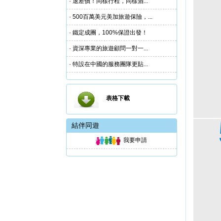
· 退差價！同樣行程，同樣酒...
· 500百萬美元美加旅遊保險，...
· 鐵定成團，100%保證出發！
· 資深專業的旅遊顧問一對一...
· 特設在中國的服務團隊更貼...
表格下載
結伴同遊
我要申請