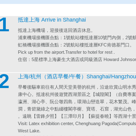
1
抵達上海 Arrive in Shanghai
抵達上海機場，迎接後送回酒店休息。
浦東機場接機匯合點：1號航站樓抵達層10號門內側，2號航
虹橋機場接機匯合點：2號航站樓抵達層KFC肯德基門口。
Pick up from the airport.Transfer to hotel for rest .
住宿：5星標準上海豪生大酒店或同級酒店 Howard Johnson Plaza 
2
上海/杭州（酒店早餐/午餐）Shanghai/Hangzhou(
早餐後驅車前往有人間天堂美譽的杭州，沿途欣賞山明水
康中心。抵達杭州後遊覽西湖景區之【城隍閣】（自費專
瀛洲、湖心亭、阮公墩四島，環湖山巒迭翠，花木繁茂。
澗，青碧黛綠之中點綴樓閣亭榭、寶塔、石窟，湖光山色
。遠眺【雷鋒夕照】【三潭印月】【蘇提春曉】等西湖十
Visit: Latex exhibition center, Chenghuang Pagoda(Compul
West Lake.