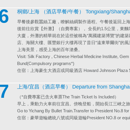
6
桐鄉/上海 （酒店早餐/午餐） Tongxiang/Shanghai
早餐後參觀蠶絲工廠，瞭解絲綢製作過程。午餐後返回上海
後前往欣賞【外灘】（自費專案）， 全長約1.5公里，東麵
大廈，外灘的精華就在於這些被稱為“萬國建築博覽”的建
店、海關大樓、匯豐銀行大樓再現了昔日“遠東華爾街”的風
上海美景，感受上海的百年滄桑。
Visit: Silk Factory , Chinese Herbal Medicine Institute, Gem
Bund(Compulsory programs*)
住宿：上海豪生大酒店或同級酒店 Howard Johnson Plaza Shangh
7
上海/宜昌（酒店早餐） Departure from Shanghai to
（*自費專案已含火車票The Train Ticket Is Included）
早上，乘動力火車前往宜昌。傍晚登船，開始長江三峽之
Go to Yichang By Bullet Train.Transfer to President No.8 for 
住宿：豪華遊輪總統八號或同級遊輪President NO.8 or equiva