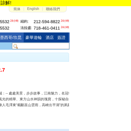
請諒解!
|
English
|
简体
聯絡我們
24小時
紐約:
24小時
-5532
212-594-8822
-5532
法拉盛:
24小時
718-461-0411
墨西哥/坎昆
豪華遊輪
酒店
簽證
.7
：-- 處處美景，步步故事，江南魅力，名冠中華 ★長江三峽：-- 萬裏長江、孕育
風光的精華、東方山水神韻的瑰寶，十探秘自然、尋根文化、品味人生的旅遊勝地。
人毛澤東“截斷巫山雲雨，高峽出平湖”的夙願變成了現實。 ★-- 乘坐豪華五星長江