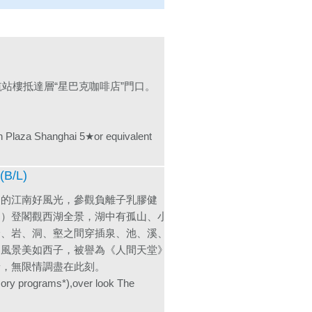
站樓抵達層“星巴克咖啡店”門口。
Shanghai 5★or equivalent
B/L)
秀的江南好風光，參觀負離子乳膠健
案）登閣觀西湖全景，湖中有孤山、小
峰、岩、洞、壑之間穿插泉、池、溪、
，風景美如西子，被譽為《人間天堂》
景，無限情調盡在此刻。
sory programs*),over look The