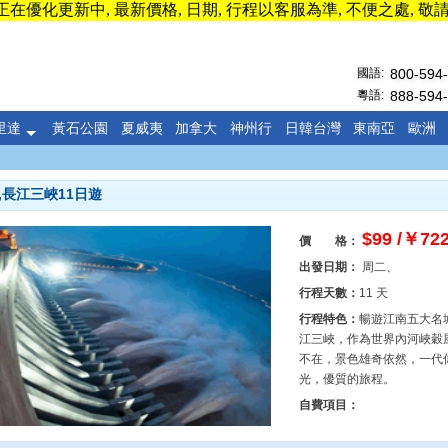
在優化更新中, 最新價格, 日期, 行程以客服為準, 不便之處, 敬
國語:
800-594
粵語:
888-594
里達
黃石公園
夏威夷
加拿大
神州行
日韓台灣
東南亞
歐洲
,長江三峽11日遊
$
99
/￥
722
價 格：
出發日期：
周二、
行程天數：
11 天
行程特色：
暢遊江南五大名城
江三峽，作為世界內河峽穀
不在，景色雄奇依然，一代偉
光，優質的旅程。
自費項目：