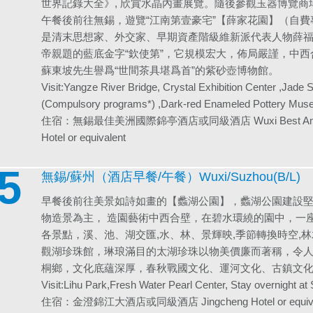
世界記錄大全》, 欣賞水晶內畫展覽。隨後參觀玉器博覽
午餐後前往無錫，遊覽“江南第壹豪宅”【薛家花園】（自
是清末思想家、外交家、早期資產階級維新派代表人物薛
帝親題的藍底金字“欽使第”，它規模宏大，佈局嚴謹，中
蘇東坡先生譽爲“世間茶具堪爲首”的紫砂壺博物館。
Visit:Yangze River Bridge, Crystal Exhibition Center ,Jade
(Compulsory programs*) ,Dark-red Enameled Pottery Mus
住宿：無錫最佳美洲國際錦亭酒店或同級酒店 Wuxi Best Amercias J
Hotel or equivalent
5
無錫/蘇州（酒店早餐/午餐）Wuxi/Suzhou(B/L)
早餐後前往美景如詩如畫的【蠡湖公園】，蠡湖公園建設
物造景為主， 造園藝術中西合壁，在碧水環繞的園中，一
各景點，溪、池、湖交匯,水、林、景輝映,季節轉換時空,
觀湖珍珠館，琳琅滿目的太湖珍珠以物美價廉而著稱，令
桐鄉，文化底蘊深厚，春秋戰國文化、運河文化、古鎮文
Visit:Lihu Park,Fresh Water Pearl Center, Stay overnight a
住宿：金澄錦江大酒店或同級酒店 Jingcheng Hotel or equiva