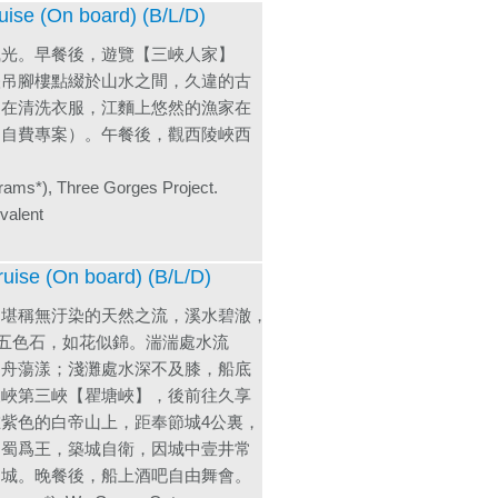
On board) (B/L/D)
風光。早餐後，遊覽【三峽人家】
峽吊腳樓點綴於山水之間，久違的古
槌在清洗衣服，江麵上悠然的漁家在
（自費專案）。午餐後，觀西陵峽西
grams*), Three Gorges Project.
lent
(On board) (B/L/D)
，堪稱無汙染的天然之流，溪水碧澈，
佈五色石，如花似錦。湍湍處水流
扁舟蕩漾；淺灘處水深不及膝，船底
三峽第三峽【瞿塘峽】，後前往久享
紫色的白帝山上，距奉節城4公裏，
占蜀爲王，築城自衛，因城中壹井常
帝城。晚餐後，船上酒吧自由舞會。