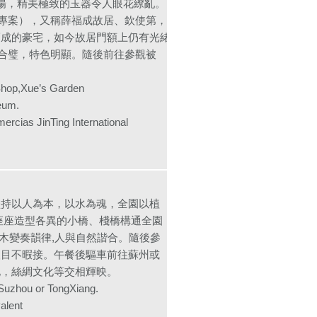
商場，精美極致的玉器令人眼花繚亂。
費專案），又稱薛福成故居、欽使第，
福成的豪宅，如今故居門額上仍有光緒
西合璧，特色明顯。隨後前往參觀被
 Shop,Xue’s Garden
eum.
inTing International
堅持以人為本，以水為魂，全園以植
座座造型各異的小橋、棧橋構通全園
林木變奏韻律,人與自然諧合。隨後參
人目不暇接。午餐後驅車前往蘇州或
化，絲綢文化等交相輝映。
t Suzhou or TongXiang.
lent