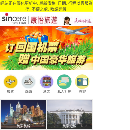
網站正在優化更新中, 最新價格, 日期, 行程以客服為
準, 不便之處, 敬請諒解!
機票
遊輪
酒店
私人訂制
簽證
美東長線
美東短線