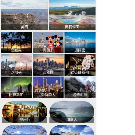
美西
黃石公園
夏威夷
奧蘭多
邁阿密
芝加哥
西雅圖
德克薩斯州
阿拉斯加
亞特蘭大
洛磯山脈
神州行
加拿大