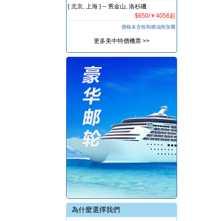
{ 北京, 上海 } -- 舊金山, 洛杉磯
$650/￥4056起
價格未含稅和燃油附加費
更多美中特價機票 >>
為什麼選擇我們