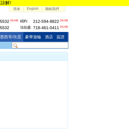
請諒解!
|
English
|
简体
聯絡我們
24小時
紐約:
24小時
-5532
212-594-8822
-5532
法拉盛:
24小時
718-461-0411
墨西哥/坎昆
豪華遊輪
酒店
簽證