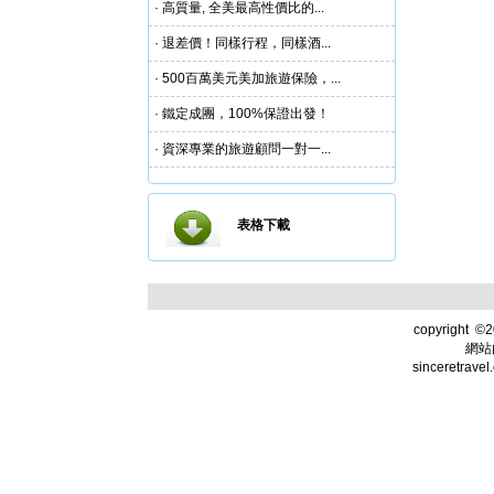
· 高質量, 全美最高性價比的...
· 退差價！同樣行程，同樣酒...
· 500百萬美元美加旅遊保險，...
· 鐵定成團，100%保證出發！
· 資深專業的旅遊顧問一對一...
表格下載
copyright
©
2
網站
sincere