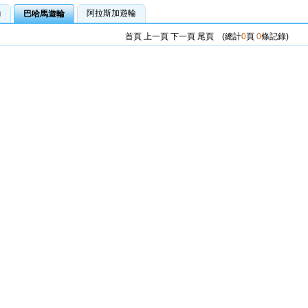
輪
阿拉斯加遊輪
巴哈馬遊輪
首頁
上一頁
下一頁
尾頁
(總計
0
頁
0
條記錄)