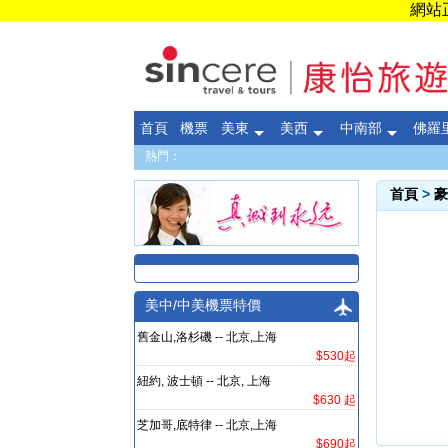
網站正
首頁
機票
美東
美西
中南部
佛羅
熱門：
首頁
>
豪
美中/中美機票特價
舊金山,洛杉磯 -- 北京,上海
$530起
紐約, 波士頓 -- 北京, 上海
$630 起
芝加哥,底特律 -- 北京,上海
$690起