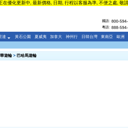
在優化更新中, 最新價格, 日期, 行程以客服為準, 不便之處, 敬
國語:
800-594
粵語:
888-594
里達
黃石公園
夏威夷
加拿大
神州行
日韓台灣
東南亞
歐洲
華遊輪
>
巴哈馬遊輪