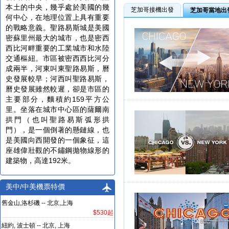
本土的中央，幾乎處於美國的幾
芝加哥接機出發
芝加哥當地出
何中心，在地理位置上具有重要
的戰略意義。聖路易斯城是美國
密蘇里州最大的城市，也是密西
西比河畔重要的工業城市和水陸
交通樞紐。市區被密西西比河分
成兩半，河東叫東聖路易斯，曆
史發展較早；河西叫聖路易斯，
曆史發展雖然較遲，卻是市區的
主要部分，麵積約159平方公
里。坐落在城市中心區的薩爾南
拱門（也叫聖路易斯弧形拱
門），是一個倒著的懸鏈線，也
是美國向西開發的一個象征，這
座雄偉壯觀的不鏽鋼拋物線形的
建築物，高達192米。
美中/中美機票特價
舊金山,洛杉磯 -- 北京,上海
$530起
紐約, 波士頓 -- 北京, 上海