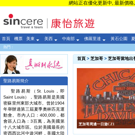
網站正在優化更新中, 最新價格, 
首頁
機票
美東
美西
中南部
佛羅里達
黃石公園
熱門：
首頁
>
芝加哥
>
芝加哥當地出
聖路易斯簡介
聖路易斯（St. Louis，即
Saint Louis），聖路易斯是美國
密蘇里州東部大城市。曾於1904
年舉辦過第三屆夏季奧林匹克運
動會。市內人口：400,000，都
會區人口為：3百萬，為美國第
芝加哥周邊一日遊CZ1
十八大城市區。位於美國最長的
密西西比河中遊河畔，美國大陸