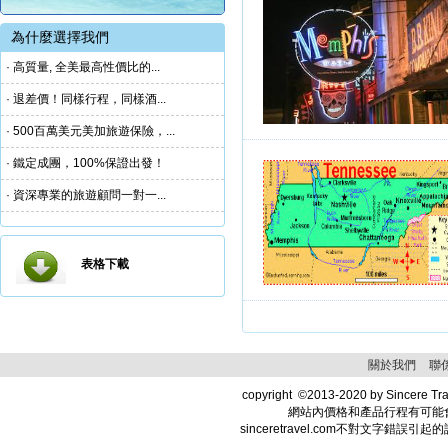
為什麼選擇我們
· 高質量, 全美最高性價比的...
· 退差價！同樣行程，同樣酒...
· 500百萬美元美加旅遊保險，...
· 鐵定成團，100%保證出發！
· 資深專業的旅遊顧問一對一...
表格下載
關於我們
聯
copyright
©
2013-2020 by Sincere Trav
網站內價格和產品行程有可能
sinceretravel.com不對文字