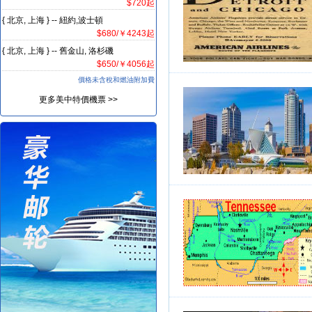
$720起
{ 北京, 上海 } -- 紐約,波士頓
$680/￥4243起
{ 北京, 上海 } -- 舊金山, 洛杉磯
$650/￥4056起
價格未含稅和燃油附加費
更多美中特價機票 >>